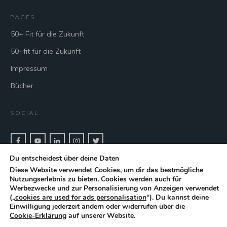
PAGES
50+ Fit für die Zukunft
50+fit für die Zukunft
Impressum
Bücher
SOCIAL
Du entscheidest über deine Daten
CONTACT & BOOK
Diese Website verwendet Cookies, um dir das bestmögliche
Nutzungserlebnis zu bieten. Cookies werden auch für
Get in touch with keynote speaker Cris Beswick for bookings.
Werbezwecke und zur Personalisierung von Anzeigen verwendet
(„
cookies are used for ads personalisation
“). Du kannst deine
Einwilligung jederzeit ändern oder widerrufen über die
CONTACT
Cookie-Erklärung
auf unserer Website.